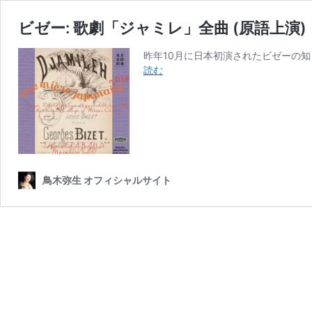
ビゼー: 歌劇「ジャミレ」全曲 (原語上演) 
昨年10月に日本初演されたビゼーの
ビ
読む
ゼ
ー:
歌
劇
「ジ
ャ
ミ
鳥木弥生 オフィシャルサイト
レ」
全
曲
(原
語
上
演)
【CD】