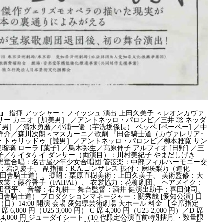
』
指揮 アッシャー・フィッシュ 演出 上田久美子 ＜レオンカヴァ
サー カニオ［加美男］ ／アントネッロ・パロンビ／三井 聡 ネッダ
男］／清水勇磨／小浦一優（芋洗坂係長） ペッペ [ペーペー] ／中
高橋洋介／森川次朗＜マスカーニ／歌劇 『田舎騎士道（カヴァレリア･
ー トゥリッドゥ［護男］／アントネッロ・パロンビ／柳本雅寛 サン
瑠璃 ローラ [葉子] ／鳥木弥生／髙原伸子 アルフィオ [日野] ／三
京子／ケイタケイ ダンサー（両演目）：川村美紀子 やまだしげき
 児童合唱：名古屋少年少女合唱団 管弦楽：中部フィルハーモニー交
：岩渕慶子、 副指揮：R.A.ゴンザレス 振付：麻咲梨乃（道化
田舎騎士道）、擬闘：栗原直樹美術：上田久美子、 美術監修：大
裳：藤谷香子（FAIFAI）、 衣裳協力：花柳劇団、 ヘアメイク：
：山田晋平、 音響：石丸耕一 舞台監督：酒井 健演出助手：喜田健司、
田舎騎士道） プロダクションマネージャー：關秀哉 [愛知公演] 日
・ 5 日（日）14:00 開演 会場 愛知県芸術劇場 大ホール 料金 【全席指定
 6,000 円（U25 3,000 円） C 席 4,000 円（U25 2,000 円）／D 席
シート 14,000 円 ジューダイシート（10 代限定公演直前特別割引・数量限