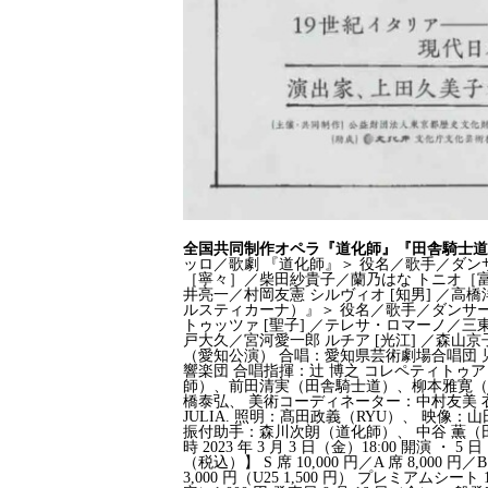
全国共同制作オペラ『道化師』『田舎騎士道
ッロ／歌劇 『道化師』＞ 役名／歌手／ダン
［寧々］／柴田紗貴子／蘭乃はな トニオ［富
井亮一／村岡友憲 シルヴィオ [知男] ／
ルスティカーナ）』＞ 役名／歌手／ダンサ
トゥッツァ [聖子] ／テレサ・ロマーノ／三東
戸大久／宮河愛一郎 ルチア [光江] ／森山
（愛知公演） 合唱：愛知県芸術劇場合唱団
響楽団 合唱指揮：辻 博之 コレペティトゥア
師）、前田清実（田舎騎士道）、柳本雅寛（
橋泰弘、 美術コーディネーター：中村友美 衣
JULIA. 照明：髙田政義（RYU）、 映像
振付助手：森川次朗（道化師）、 中谷 薫（
時 2023 年 3 月 3 日（金）18:00 開演 
（税込）】 S 席 10,000 円／A 席 8,000 円／B 席
3,000 円（U25 1,500 円） プレミアム