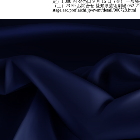
定）1,000 円 発売日 9 月 16 日（金） 一
（土）23:59 お問合せ 愛知県芸術劇場 052-211
stage.aac.pref.aichi.jp/event/detail/000728.html