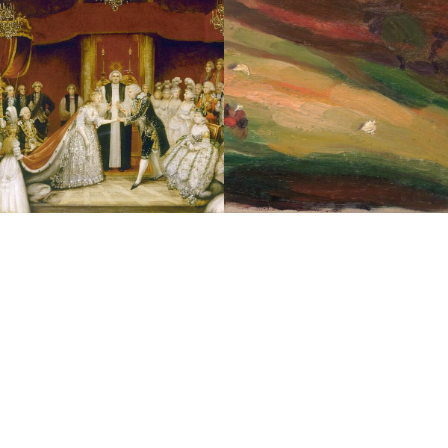
特集「クラシック音楽の素朴な疑問に答えます」 ソロと
合唱で歌い方は違うの？
鳥木弥生の「歌曲で解
鳥木弥生の「歌曲で解
決！ 恋愛お悩み相談室」
決！ 恋愛お悩み相談室」
第11回
第10回