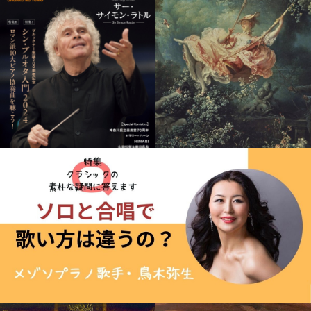
音楽の友・8月号「音楽
鳥木弥生の「歌曲で解
家の本棚」
決！ 恋愛お悩み相談室」
第14回