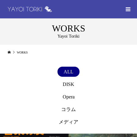
WORKS
Yayoi Toriki
WORKS
ALL
DISK
Opera
コラム
メディア