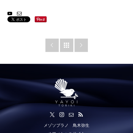



メゾソプラノ 鳥木弥生