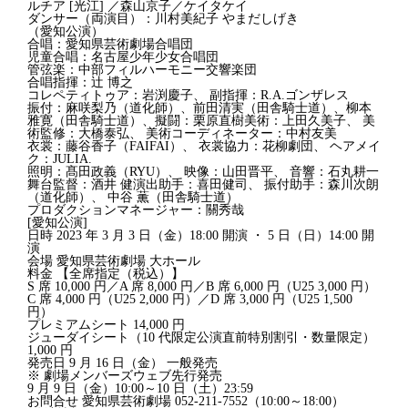
ルチア [光江] ／森山京子／ケイタケイ
ダンサー（両演目）：川村美紀子 やまだしげき
（愛知公演）
合唱：愛知県芸術劇場合唱団
児童合唱：名古屋少年少女合唱団
管弦楽：中部フィルハーモニー交響楽団
合唱指揮：辻 博之
コレペティトゥア：岩渕慶子、 副指揮：R.A.ゴンザレス
振付：麻咲梨乃（道化師）、前田清実（田舎騎士道）、柳本
雅寛（田舎騎士道）、擬闘：栗原直樹美術：上田久美子、 美
術監修：大橋泰弘、 美術コーディネーター：中村友美
衣裳：藤谷香子（FAIFAI）、 衣裳協力：花柳劇団、 ヘアメイ
ク：JULIA.
照明：髙田政義（RYU）、 映像：山田晋平、 音響：石丸耕一
舞台監督：酒井 健演出助手：喜田健司、 振付助手：森川次朗
（道化師）、 中谷 薫（田舎騎士道）
プロダクションマネージャー：關秀哉
[愛知公演]
日時 2023 年 3 月 3 日（金）18:00 開演 ・ 5 日（日）14:00 開
演
会場 愛知県芸術劇場 大ホール
料金 【全席指定（税込）】
S 席 10,000 円／A 席 8,000 円／B 席 6,000 円（U25 3,000 円）
C 席 4,000 円（U25 2,000 円）／D 席 3,000 円（U25 1,500
円）
プレミアムシート 14,000 円
ジューダイシート（10 代限定公演直前特別割引・数量限定）
1,000 円
発売日 9 月 16 日（金） 一般発売
※ 劇場メンバーズウェブ先行発売
9 月 9 日（金）10:00～10 日（土）23:59
お問合せ 愛知県芸術劇場 052-211-7552（10:00～18:00）