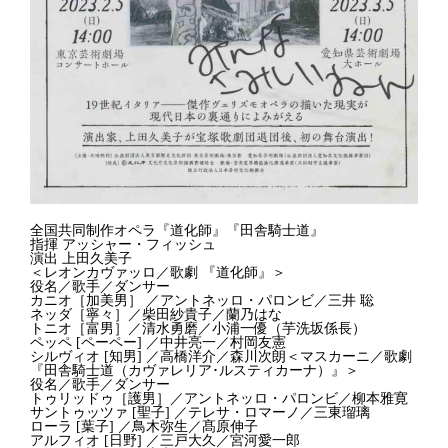
全国共同制作オペラ『道化師』『田舎騎士道』
指揮 アッシャー・フィッシュ
演出 上田久美子
＜レオンカヴァッロ／歌劇 『道化師』＞
役名／歌手／ダンサー
カニオ［加美男］ ／アントネッロ・パロンビ／三井 聡
ネッダ［寧々］／柴田紗貴子／蘭乃はな
トニオ［富男］／清水勇磨／小浦一優（芋洗坂係長）
ペッペ [ペーペー] ／中井亮一／村岡友憲
シルヴィオ [知男] ／高橋洋介／森川次朗＜マスカーニ／歌劇
『田舎騎士道（カヴァレリア･ルスティカーナ）』＞
役名／歌手／ダンサー
トゥリッドゥ［護男］／アントネッロ・パロンビ／柳本雅寛
サントゥッツァ [聖子] ／テレサ・ロマーノ／三東瑠璃
ローラ [葉子] ／鳥木弥生／髙原伸子
アルフィオ [日野] ／三戸大久／宮河愛一郎