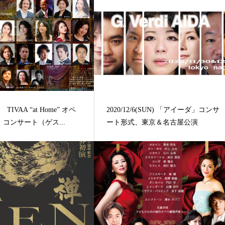
06 TIVAA “at Home” オペ
2020/12/6(SUN) 「アイーダ」コンサ
コンサート（ゲス...
ート形式、東京＆名古屋公演