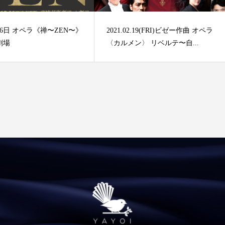
2月6日 オペラ《禅〜ZEN〜》
2021.02.19(FRI)ビゼー作曲 オペラ
劇場
〈カルメン〉 リベルテ〜自...