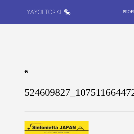
PROF
524609827_10751166447