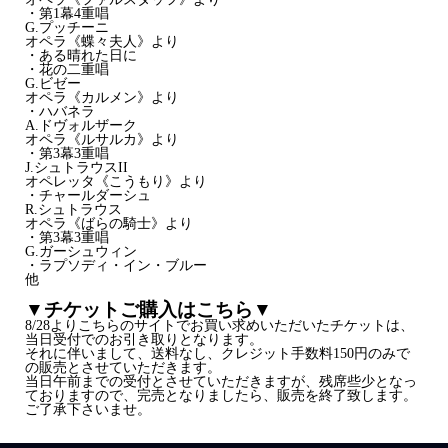
・第1幕4重唱
G.プッチーニ
オペラ《蝶々夫人》より
・ある晴れた日に
・花の二重唱
G.ビゼー
オペラ《カルメン》より
・ハバネラ
A.ドヴォルザーク
オペラ《ルサルカ》より
・第3幕3重唱
J.シュトラウスII
オペレッタ《こうもり》より
・チャールダーシュ
R.シュトラウス
オペラ《ばらの騎士》より
・第3幕3重唱
G.ガーシュウィン
・ラプソディ・イン・ブルー
他
▼チケットご購入はこちら▼
8/28よりこちらのサイトでお買い求めいただいたチケットは、
当日受付でのお引き取りとなります。
それに伴いまして、送料なし、クレジット手数料150円のみで
の販売とさせていただきます。
当日午前までの受付とさせていただきますが、残席些少となっ
ておりますので、完売となりましたら、販売を終了致します。
ご了承下さいませ。