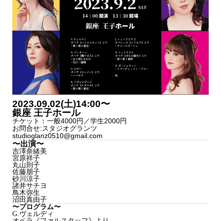
2023.09.02(土)14:00〜
銀座 王子ホール
チケット：一般4000円／学生2000円
お問合せ:スタジオグランツ
studioglanz0510@gmail.com
〜出演〜
吉澤奈緒美
宮原祥子
丸山則子
佐藤朋子
砂川涼子
諸井サチヨ
鳥木弥生
沼田真由子
〜プログラム〜
G.ヴェルディ
オペラ《ファルスタッフ》より