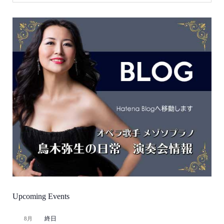
Upcoming Events
終日
8月