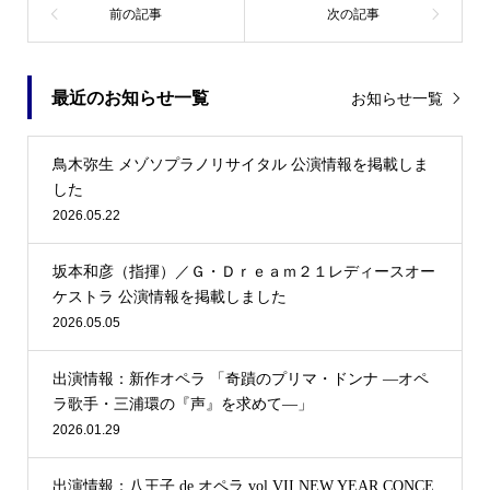
最近のお知らせ一覧
お知らせ一覧
鳥木弥生 メゾソプラノリサイタル 公演情報を掲載しま
した
2026.05.22
坂本和彦（指揮）／Ｇ・Ｄｒｅａｍ２１レディースオー
ケストラ 公演情報を掲載しました
2026.05.05
出演情報：新作オペラ 「奇蹟のプリマ・ドンナ —オペ
ラ歌手・三浦環の『声』を求めて—」
2026.01.29
出演情報：八王子 de オペラ vol.VII NEW YEAR CONCE