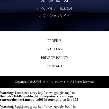
メゾソプラノ 鳥木弥生
オフィシャルサイト
PROFILE
GALLERY
PRIVACY POLICY
CONTACT
Copyright ©
鳥木弥生 オフィシャルサイト. All Rights Reserved.
Warning
: Undefined array key "show_google_top" in
/home/r7344465/public_html/yayoitoriki.com/wp-
content/themes/famous_tcd064/footer.php
on line
179
Warning
: Undefined array key "show_google_btm" in