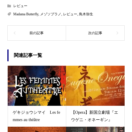
レビュー
Madama Butterfly
,
メゾソプラノ
,
レビュー
,
鳥木弥生
関連記事一覧
ゲキジョウシマイ Les fe
【Opera】新国立劇場『エ
mmes au théâtre
ウゲニ・オネーギン』