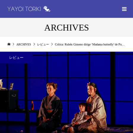
ARCHIVES
ARCHIVES
レビュー
Crítica: Rubén Gimeno dirige ‘Madama butterfly’ de Puccini en Sabadell
レビュー