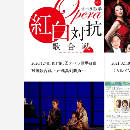
2020/12/4(FRI) 第5回オペラ歌手紅白
2021.02
対抗歌合戦 ～声魂真剣勝負～
〈カルメン