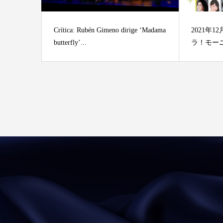
Crítica: Rubén Gimeno dirige ‘Madama
2021年12
butterfly’...
ラ！モー