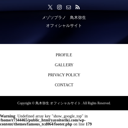
メゾソプラノ 鳥木弥生
オフィシャルサイト
PROFILE
GALLERY
PRIVACY POLICY
CONTACT
Copyright ©
鳥木弥生 オフィシャルサイト. All Rights Reserved.
Warning
: Undefined array key "show_google_top" in
/home/r7344465/public_html/yayoitoriki.com/wp-
content/themes/famous_tcd064/footer.php
on line
179