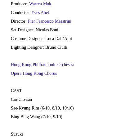
Producer:
Warren Mok
Conductor:
Yves Abel
Director:
Pier Francesco Maestrini
Set Designer:
Nicolas Boni
Costume Designer:
Luca Dall’Alpi
Lighting Designer:
Bruno Ciulli
Hong Kong Philharmonic Orchestra
Opera Hong Kong Chorus
CAST
Cio-Cio-san
Sae-Kyung Rim (6/10, 8/10, 10/10)
Bing Bing Wang (7/10, 9/10)
Suzuki