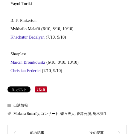
Yayoi Toriki
B. F. Pinkerton
Mykhailo Malafii (6/10, 8/10, 10/10)
Khachatur Badalyan
(7/10, 9/10)
Sharpless
Marcin Bronikowski
(6/10, 8/10, 10/10)
Christian Federici
(7/10, 9/10)
出演情報
Madama Butterfly
,
コンサート
,
蝶々夫人
,
香港公演
,
鳥木弥生