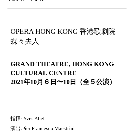
OPERA HONG KONG 香港歌劇院
蝶々夫人
GRAND THEATRE, HONG KONG
CULTURAL CENTRE
2021年10月６日〜10日（全５公演）
指揮: Yves Abel
演出:Pier Francesco Maestrini